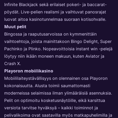
Infinite Blackjack sekä erilaiset pokeri- ja baccarat-
pöydät. Live-pelien realismi ja vaihtuvat panosrajat
luovat aitoa kasinotunnelmaa suoraan kotisohvalle.
Muut pelit
Bingossa ja raaputusarvoissa on kymmenittäin
vaihtoehtoja, joista mainittakoon Bingo Delight, Super
Pachinko ja Plinko. Nopeavoittoisia instant win -pelejä
löytyy niin ikään moneen makuun, kuten Aviator ja
Crash X.
Playoron mobiilikasino
Mobiililaiteystävällisyys on olennainen osa Playoron
kokonaisuutta. Alusta toimii saumattomasti
moderneissa selaimissa ilman ylimääräisiä asennuksia.
Pelit on optimoitu kosketusnäytöille, eikä karsittua
versiota tarvitse hyväksyä – kaikki toiminnot ja
pelivalikoima ovat saatavilla myös matkapuhelimilla ja