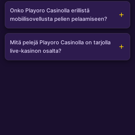
Onko Playoro Casinolla erillistä
mobiilisovellusta pelien pelaamiseen?
Mitä pelejä Playoro Casinolla on tarjolla
live-kasinon osalta?