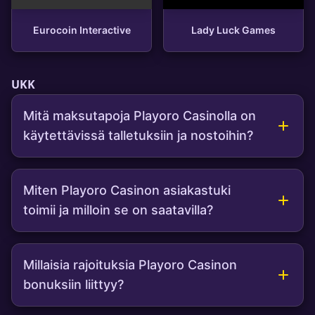
Eurocoin Interactive
Lady Luck Games
UKK
Mitä maksutapoja Playoro Casinolla on
käytettävissä talletuksiin ja nostoihin?
Miten Playoro Casinon asiakastuki
toimii ja milloin se on saatavilla?
Millaisia rajoituksia Playoro Casinon
bonuksiin liittyy?