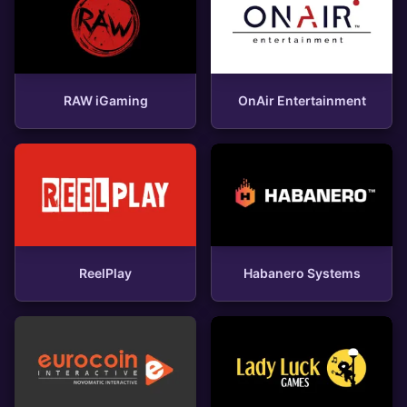
RAW iGaming
OnAir Entertainment
ReelPlay
Habanero Systems