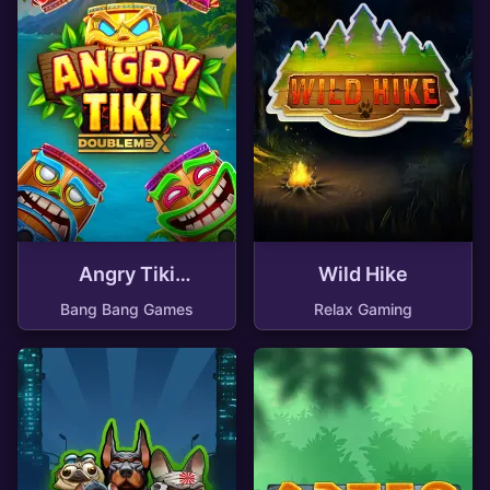
Angry Tiki
Wild Hike
DoubleMax
Bang Bang Games
Relax Gaming