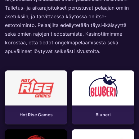
Talletus- ja aikarajoitukset perustuvat pelaajan omiin
asetuksiin, ja tarvittaessa käytössä on itse-
estotoiminto. Pelaajilta edellytetään täysi-ikäisyyttä
sekä omien rajojen tiedostamista. Kasinotiimimme
korostaa, että tiedot ongelmapelaamisesta sekä
apuvälineet löytyvät selkeästi sivustolta.
Hot Rise Games
Bluberi